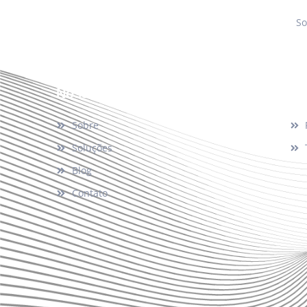
So
Nosso Site
Su
Sobre
Soluções
Blog
Contato