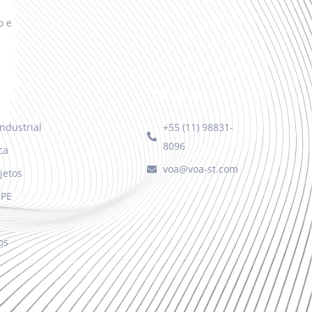
o e
Contato
ndustrial
+55 (11) 98831-
8096
ca
voa@voa-st.com
jetos
MPE
os