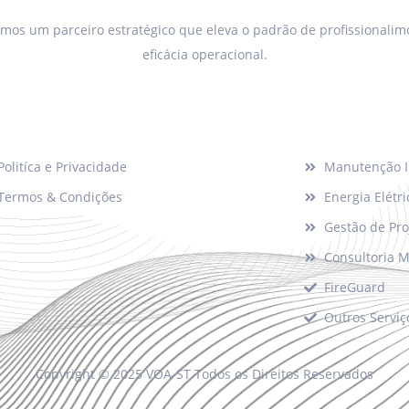
mos um parceiro estratégico que eleva o padrão de profissionalim
eficácia operacional.
porte
Soluções
Politíca e Privacidade
Manutenção I
Termos & Condições
Energia Elétri
Gestão de Pro
Consultoria 
FireGuard
Outros Serviç
Copyright © 2025 VOA-ST Todos os Direitos Reservados