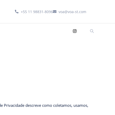
+55 11 98831-8096
voa@voa-st.com
a de Privacidade descreve como coletamos, usamos,