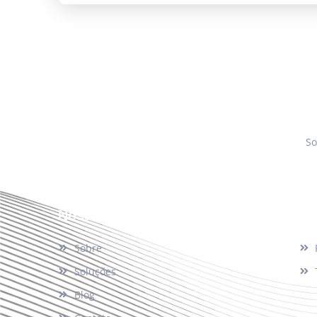
So
Nosso Site
Su
Sobre
Soluções
Blog