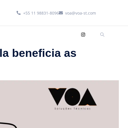
+55 11 98831-8096
voa@voa-st.com
a beneficia as