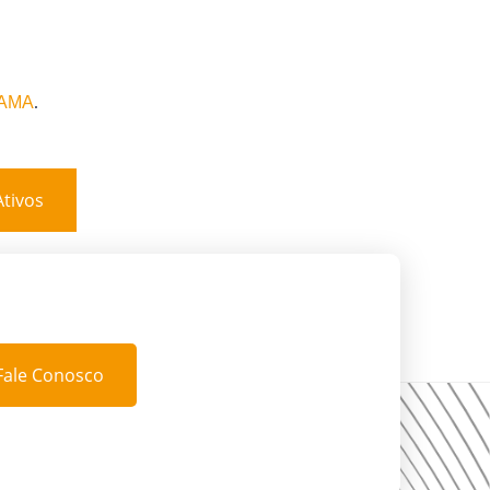
.
 CAMA
tivos
Fale Conosco