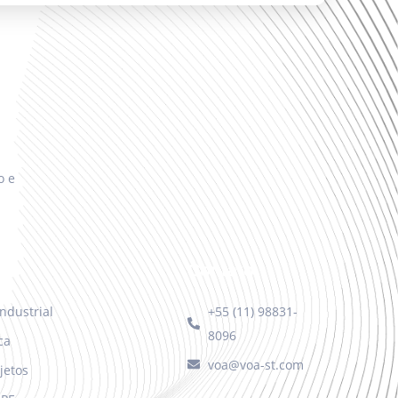
o e
Contato
ndustrial
+55 (11) 98831-
8096
ca
voa@voa-st.com
jetos